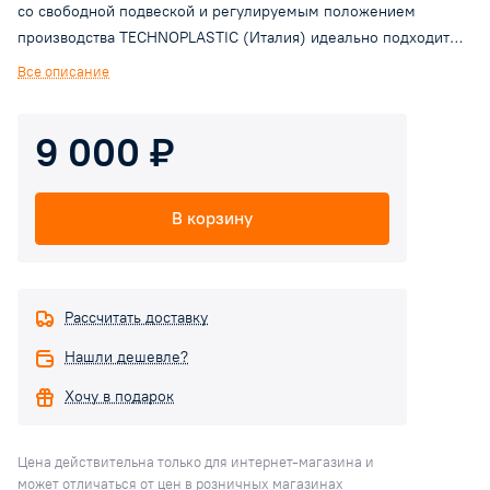
со свободной подвеской и регулируемым положением
производства TECHNOPLASTIC (Италия) идеально подходит
для тяжелых условий эксплуатации, используется для
Все описание
регулирования уровня в системах сточных и промышленных
вод. Также может подключаться к шкафам управления LC/LCD
9 000 ₽
для управления насосными станциями, дренажными или
канализационными насосами.
В корзину
Рассчитать доставку
Нашли дешевле?
Хочу в подарок
Цена действительна только для интернет-магазина и
может отличаться от цен в розничных магазинах