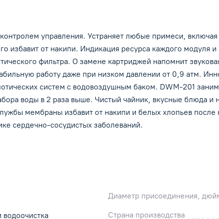
отдельное подключение к кофе-машине.
Компактнее и экономичнее классического
обратноосмотического фильтра. О замене
контролем управления. Устраняет любые примеси, включая б
картриджей напомнит звуковая и цветовая
индикация ресурса каждого модуля. Встроенны
го избавит от накипи. Индикация ресурса каждого модуля 
бесшумный насос обеспечивает стабильную ра
ического фильтра. О замене картриджей напомнит звуковая
даже при низком давлении от 0,9 атм.
бильную работу даже при низком давлении от 0,9 атм. Инн
Инновационный водоводяной бак экономит до 
мотических систем с водовоздушным баком. DWM-201 занима
тонн воды в год относительно классических
бора воды в 2 раза выше. Чистый чайник, вкусные блюда и н
обратноосмотических систем с водовоздушным
лужбы мембраны избавит от накипи и белых хлопьев после
баком. DWM-201 занимает в 2 раза меньше мес
ике сердечно-сосудистых заболеваний.
под мойкой, чем стандартная обратноосмотиче
система. Скорость набора воды в 2 раза выше.
Чистый чайник, вкусные блюда и напитки - все 
заслуга воды умеренной минерализации. DWM
202S полностью и на весь срок службы мембр
избавит от накипи и белых хлопьев после
Диаметр присоединения, дюй
кипячения. Минерализация очищенной воды
возвращает ей привычный вкус и помогает в
Страна производства
и водоочистка