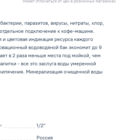
может отличаться от цен в розничных магазинах
актерии, паразитов, вирусы, нитраты, хлор,
й
и отдельное подключение к кофе-машине.
боту
 и цветовая индикация ресурса каждого
овационный водоводяной бак экономит до 9
9
ет в 2 раза меньше места под мойкой, чем
апитки - все это заслуга воды умеренной
 кипячения. Минерализация очищенной воды
та
ская
это
-
аны
м
1/2"
Россия