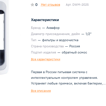
0
Нет отзывов
Арт.
DWM-202S
Характеристики
Бренд
—
Аквафор
Диаметр присоединения, дюйм
—
1/2"
Тип
—
фильтры и водоочистка
Страна производства
—
Россия
Подтип изделия
—
обратный осмос
Все характеристики
Первая в России питьевая система с
интеллектуальным контролем управления.
Устраняет любые примеси, включая бактерии,
паразитов, вирусы, нитраты, хлор, тяжелые ме
Все описание
и другие токсины. Полностью и надолго избавит
накипи. Индикация ресурса каждого модуля и