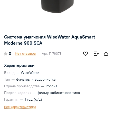
Система умягчения WiseWater AquaSmart
Moderne 900 SCA
0
Нет отзывов
Арт.
Г-76373
Характеристики
Бренд
—
WiseWater
Тип
—
фильтры и водоочистка
Страна производства
—
Россия
Подтип изделия
—
фильтр кабинетного типа
Гарантия
—
1 год (с/ц)
Все характеристики