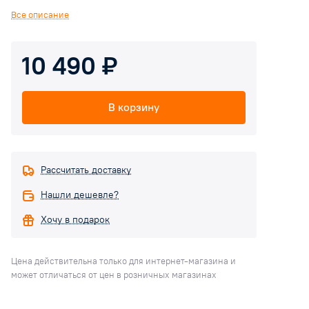
использующих пневматическую аэрацию. Идеально подходит
Все описание
для применения в сферах, где требуются экономия
электроэнергии, бесшумная работа и минимальное
10 490 ₽
техническое обслуживание. Работа компрессора, основанная
на принципе электромагнитных колебаний, тем самым
минимизирует потребление энергии и обеспечивает высокий
В корзину
уровень эффективности. Простота конструкции гарантирует
длительный и надежный срок эксплуатации.
Рассчитать доставку
Нашли дешевле?
Хочу в подарок
Цена действительна только для интернет-магазина и
может отличаться от цен в розничных магазинах