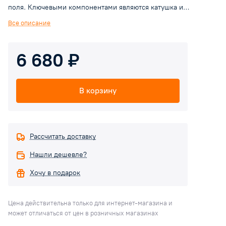
поля. Ключевыми компонентами являются катушка и
сердечник. Это прочные детали, выдерживающие высокие
Все описание
механические нагрузки, замена требуется редко. Нарушения
их работы связаны с высокими механическими нагрузками и
6 680 ₽
неправильной эксплуатацией
В корзину
Рассчитать доставку
Нашли дешевле?
Хочу в подарок
Цена действительна только для интернет-магазина и
может отличаться от цен в розничных магазинах