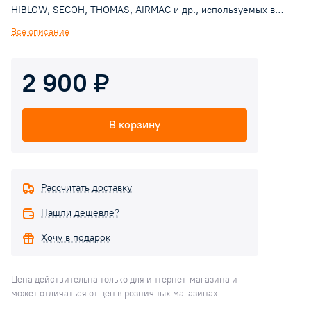
HIBLOW, SECOH, THOMAS, AIRMAC и др., используемых в
установках очистки сточных вод. Производимая продукция
Все описание
является альтернативой оригинальным запасным частям к
вышеназванному оборудованию. В комплект диафрагм для
2 900 ₽
воздушных компрессоров обычно входят: Диафрагма - 2 шт.,
Гайка - 2 шт., Шайба - 2 шт.. По мимо основного комплекта, в
зависимости от модели компрессора, могут входить
В корзину
пластиковые установочные рамки или предохранительные
элементы.
Рассчитать доставку
Нашли дешевле?
Хочу в подарок
Цена действительна только для интернет-магазина и
может отличаться от цен в розничных магазинах