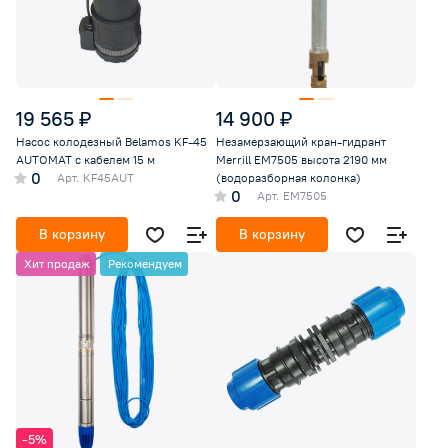
19 565 ₽
14 900 ₽
Насос колодезный Belamos KF-45
Незамерзающий кран-гидрант
AUTOMAT с кабелем 15 м
Merrill EM7505 высота 2190 мм
0
Арт.
KF45AUT
(водоразборная колонка)
0
Арт.
EM7505
В корзину
В корзину
Хит продаж
Рекомендуем
-5%