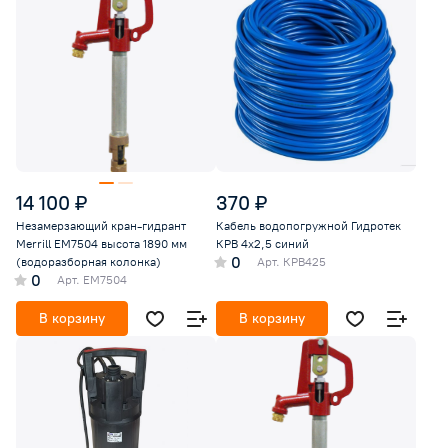
14 100 ₽
370 ₽
Незамерзающий кран-гидрант
Кабель водопогружной Гидротек
Merrill EM7504 высота 1890 мм
КРВ 4х2,5 синий
0
(водоразборная колонка)
Арт.
КРВ425
0
Арт.
EM7504
В корзину
В корзину