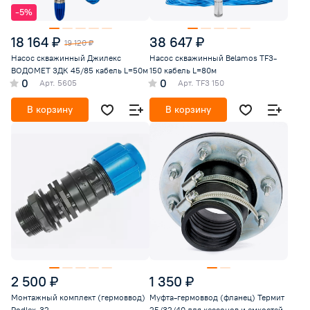
-5%
18 164 ₽
38 647 ₽
19 120 ₽
Насос скважинный Джилекс
Насос скважинный Belamos TF3-
ВОДОМЕТ 3ДК 45/85 кабель L=50м
150 кабель L=80м
0
0
Арт.
5605
Арт.
TF3 150
В корзину
В корзину
2 500 ₽
1 350 ₽
Монтажный комплект (гермоввод)
Mуфтa-гepмoввoд (фланец) Термит