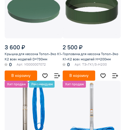
3 600 ₽
2 500 ₽
Крышка для кессона Топол-Эко К1-
Горловина для кессона Топол-Эко
К2 всех моделей D=730мм
К1-К2 всех моделей H=200мм
0
0
Арт.
У0000007072
Арт.
ТЭ-ГК1/3-Н200
В корзину
В корзину
Хит продаж
Рекомендуем
Хит продаж