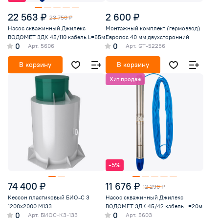
22 563 ₽
2 600 ₽
23 750 ₽
Насос скважинный Джилекс
Монтажный комплект (гермоввод)
ВОДОМЕТ 3ДК 45/110 кабель L=65м
Евролос 40 мм двухсторонний
0
0
Арт.
5606
Арт.
GT-52256
В корзину
В корзину
Хит продаж
-5%
74 400 ₽
11 676 ₽
12 290 ₽
Кессон пластиковый БИО-С 3
Насос скважинный Джилекс
1200х2000 М133
ВОДОМЕТ 3ДК 45/42 кабель L=20м
0
0
Арт.
БИОС-К3-133
Арт.
5603