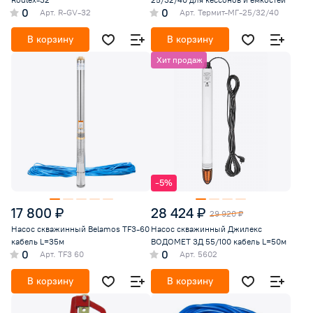
Rodlex-32
25/32/40 для кессонов и емкостей
0
0
Арт.
R-GV-32
Арт.
Термит-МГ-25/32/40
В корзину
В корзину
Хит продаж
-5%
17 800 ₽
28 424 ₽
29 920 ₽
Насос скважинный Belamos TF3-60
Насос скважинный Джилекс
кабель L=35м
ВОДОМЕТ 3Д 55/100 кабель L=50м
0
0
Арт.
TF3 60
Арт.
5602
В корзину
В корзину