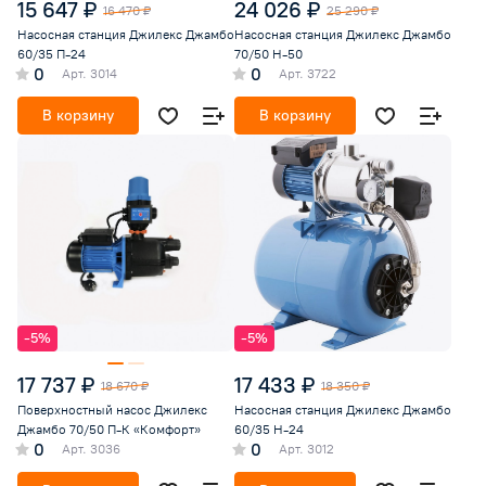
15 647 ₽
24 026 ₽
16 470 ₽
25 290 ₽
Насосная станция Джилекс Джамбо
Насосная станция Джилекс Джамбо
60/35 П-24
70/50 Н-50
0
0
Арт.
3014
Арт.
3722
В корзину
В корзину
-5%
-5%
17 737 ₽
17 433 ₽
18 670 ₽
18 350 ₽
Поверхностный насос Джилекс
Насосная станция Джилекс Джамбо
Джамбо 70/50 П-К «Комфорт»
60/35 Н-24
0
0
Арт.
3036
Арт.
3012