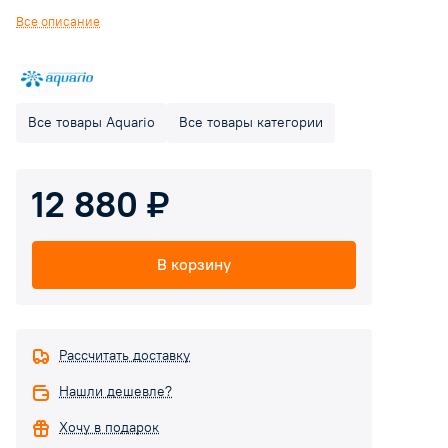
Рекомендуется применение данного насоса при глубине
Все описание
залегания воды не более 7,5 м. Предназначен для бытового
использования.
Все товары Aquario
Все товары категории
12 880 ₽
В корзину
Рассчитать доставку
Нашли дешевле?
Хочу в подарок