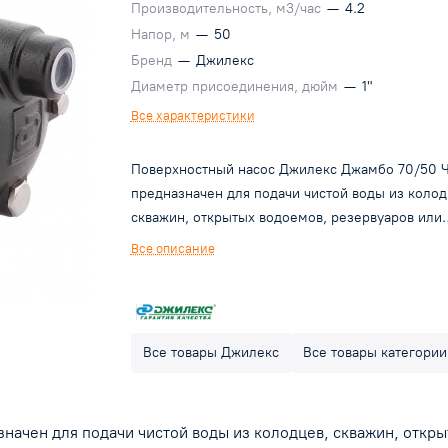
Производительность, м3/час
—
4.2
Напор, м
—
50
Бренд
—
Джилекс
Диаметр присоединения, дюйм
—
1"
Все характеристики
Поверхностный насос Джилекс Джамбо 70/50 
предназначен для подачи чистой воды из колод
скважин, открытых водоемов, резервуаров или
повышения давления в магистральных
Все описание
трубопроводах в ручном режиме(для автомати
необходимо купить дополнительные
комплектующие). Насос имеет встроенный эже
и сочетает в себе преимущество центробежног
Все товары Джилекс
Все товары категории
насоса с практичностью самовсасывающего.
начен для подачи чистой воды из колодцев, скважин, откр