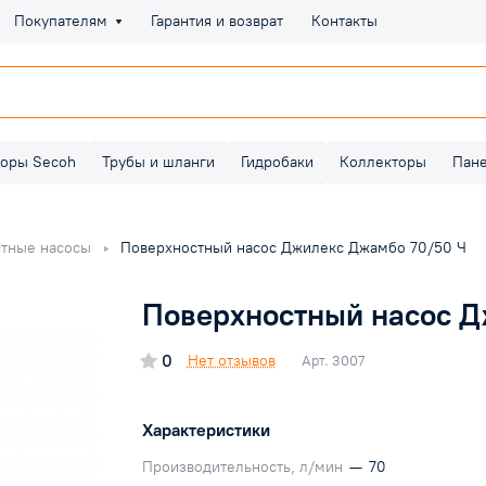
Покупателям
Гарантия и возврат
Контакты
оры Secoh
Трубы и шланги
Гидробаки
Коллекторы
Пан
тные насосы
Поверхностный насос Джилекс Джамбо 70/50 Ч
Поверхностный насос Д
0
Нет отзывов
Арт.
3007
Характеристики
Производительность, л/мин
—
70