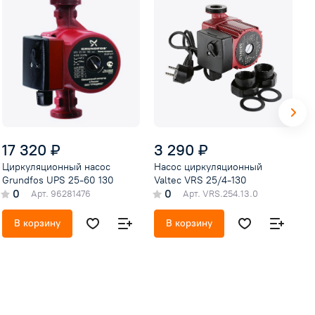
17 320 ₽
3 290 ₽
3
Циркуляционный насос
Насос циркуляционный
Н
Grundfos UPS 25-60 130
Valtec VRS 25/4-130
V
0
0
Арт.
96281476
Арт.
VRS.254.13.0
В корзину
В корзину