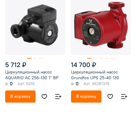
5 712 ₽
14 700 ₽
Циркуляционный насос
Циркуляционный насос
AQUARIO AC 256-130 1" ВР
Grundfos UPS 25-40 130
0
0
Арт.
5256
Арт.
96281376
В корзину
В корзину