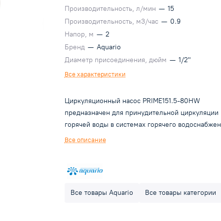
Производительность, л/мин
—
15
Производительность, м3/час
—
0.9
Напор, м
—
2
Бренд
—
Aquario
Диаметр присоединения, дюйм
—
1/2"
Все характеристики
Циркуляционный насос PRIME151.5-80HW
предназначен для принудительной циркуляции
горячей воды в системах горячего водоснабжен
Применение данного насоса наиболее востреб
Все описание
в частных домах оборудованных автономной
системой горячего водоснабжения. Благодаря
применению насоса для циркуляции воды в сис
ГВС вода в трубах не остывает, и пользователь
Все товары Aquario
Все товары категории
получает горячую воду сразу при открытии кран
Назначение насоса и целесообразность его
использования в системе ГВС наглядно