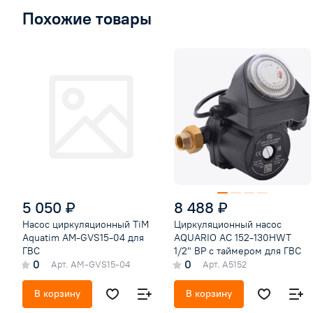
Похожие товары
5 050 ₽
8 488 ₽
Насос циркуляционный TiM
Циркуляционный насос
Aquatim AM-GVS15-04 для
AQUARIO AC 152-130HWT
ГВС
1/2" ВР с таймером для ГВС
0
0
Арт.
AM-GVS15-04
Арт.
А5152
В корзину
В корзину