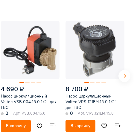
4 690 ₽
8 700 ₽
1
Насос циркуляционный
Насос циркуляционный
Н
Valtec VSB.004.15.0 1/2" для
Valtec VRS.121EM.15.0 1/2"
A
ГВС
для ГВС
Г
0
0
Арт.
VSB.004.15.0
Арт.
VRS.121EM.15.0
В корзину
В корзину