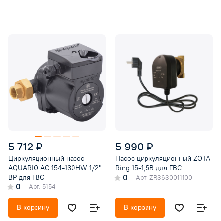
представлена на схеме. Насосы серии PRIME
относятся к классу высокоэффективных
электроприборов с классом потребления
электроэнергии А.
5 712 ₽
5 990 ₽
Циркуляционный насос
Насос циркуляционный ZOTA
AQUARIO AC 154-130HW 1/2"
Ring 15-1,5B для ГВС
0
ВР для ГВС
Арт.
ZR3630011100
0
Арт.
5154
В корзину
В корзину