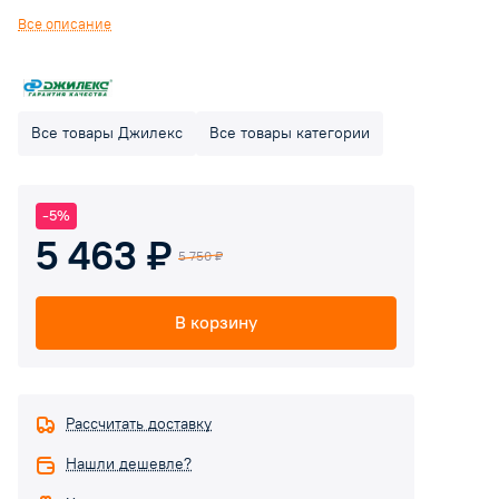
систем. Насос с "мокрым" ротором и трехскоростным
Все описание
электромотором, скорости которого переключаются
вручную.Жидкость, которую перекачивает устройство, не
должна содержать твердых частиц, примесей и длинных
волокон.
Все товары Джилекс
Все товары категории
-5%
5 463 ₽
5 750 ₽
В корзину
Рассчитать доставку
Нашли дешевле?