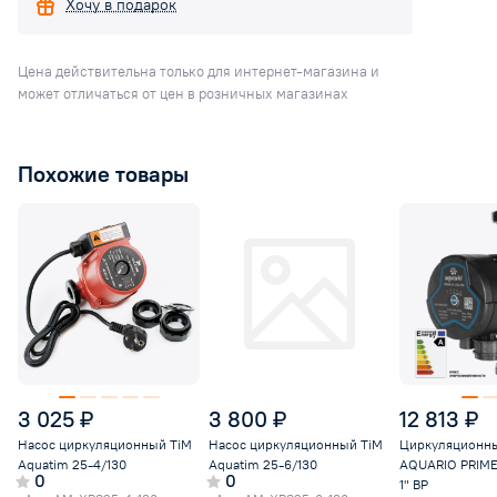
Хочу в подарок
Цена действительна только для интернет-магазина и
может отличаться от цен в розничных магазинах
Похожие товары
3 025 ₽
3 800 ₽
12 813 ₽
Насос циркуляционный TiM
Насос циркуляционный TiM
Циркуляционны
Aquatim 25-4/130
Aquatim 25-6/130
AQUARIO PRIME
0
0
1" ВР