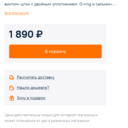
винтом• шток с двойным уплотнением: O-ring и сальник•
металлический плотный затвор с прокладкой O-ring •
Все описание
хвостовик к радиатору с уплотнением по резьбе герметиком
Loctite® Dri-Seal® 5061
1 890 ₽
В корзину
Рассчитать доставку
Нашли дешевле?
Хочу в подарок
Цена действительна только для интернет-магазина и
может отличаться от цен в розничных магазинах