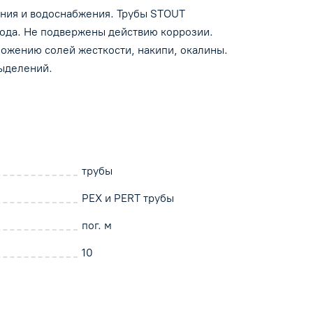
ния и водоснабжения. Трубы STOUT
ски
вода. Не подвержены действию коррозии.
ложению солей жесткости, накипи, окалины.
выделений.
трубы
PEX и PERT трубы
пог. м
10