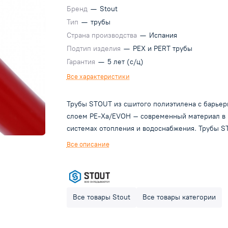
Бренд
—
Stout
Тип
—
трубы
Страна производства
—
Испания
Подтип изделия
—
PEX и PERT трубы
Гарантия
—
5 лет (с/ц)
Все характеристики
Трубы STOUT из сшитого полиэтилена с барье
слоем PE-Xa/EVOH – современный материал в
системах отопления и водоснабжения. Трубы 
износостойки и неприхотливы. Барьерный слой
Все описание
EVOH препятствует проникновению кислорода 
систему трубопровода. Не подвержены действ
коррозии. Внутренний слой труб устойчив к
истиранию. Идеально гладкая внутренняя
Все товары Stout
Все товары категории
поверхность стенки не способствует отложени
солей жесткости, накипи, окалины. Большое
значение имеет экологичность труб STOUT,