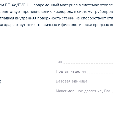
ем PE-Xa/EVOH – современный материал в системах отопле
благодаря отсутствию токсичных и физиологиче
вредных выделений.
репятствует проникновению кислорода в систему трубопро
гладкая внутренняя поверхность стенки не способствует от
лагодаря отсутствию токсичных и физиологически вредных 
Тип
Подтип изделия
Базовая единица
)
Максимальное давление, Bar