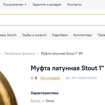
Покупателям
Гарантия и возврат
Контакты
оры Secoh
Трубы и шланги
Гидробаки
Коллекторы
Пан
Резьбовые фитинги
Муфта латунная Stout 1" ВР
Муфта латунная Stout 1"
0
Нет отзывов
Арт.
SFT-0005-000011
Характеристики
Бренд
—
Stout