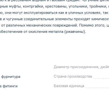
эксплуатироваться как в уличных условиях, так 
ые муфты, контргайки, крестовины, угольники, тройники, ф
помещениях с различной влажностью и
, они могут эксплуатироваться как в уличных условиях, та
температурными показателями. Оцинкованные
 и чугунные соединительные элементы проходят химическу
стальные и чугунные соединительные элемент
е от различных механических повреждений. Помимо этого, 
проходят химическую обработку методом
 обеспечение от окисления металла (ржавчины).
гальванизации что обеспечивает изделия из чуг
стали предохранение от различных механическ
повреждений. Помимо этого, цинк, нанесённый
методом горячего или гальванического
оцинкования, — это практически 100% обеспеч
от окисления металла (ржавчины).
Диаметр присоединения, дюй
Страна производства
и фурнитура
Базовая единица
е фитинги