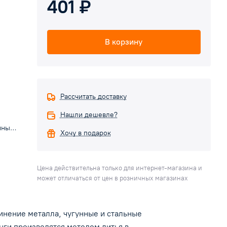
401 ₽
В корзину
Рассчитать доставку
Нашли дешевле?
нные
Хочу в подарок
т
ся
Цена действительна только для интернет-магазина и
может отличаться от цен в розничных магазинах
ки,
инение металла, чугунные и стальные
огут
ги производятся методом литья в