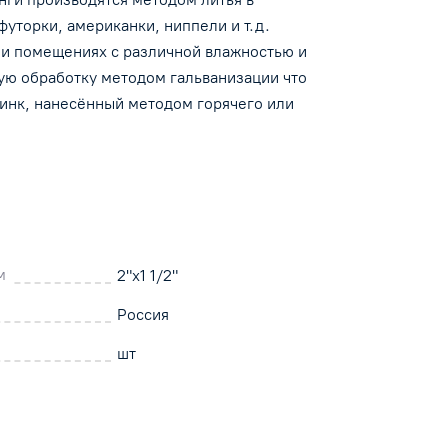
и
уторки, американки, ниппели и т.д.
к и помещениях с различной влажностью и
ю обработку методом гальванизации что
ы
цинк, нанесённый методом горячего или
уна и
их
ение
м
2"х1 1/2"
Россия
шт