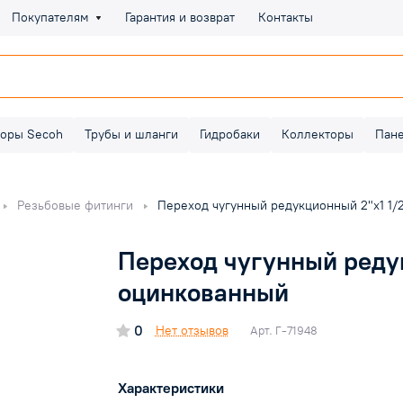
Покупателям
Гарантия и возврат
Контакты
оры Secoh
Трубы и шланги
Гидробаки
Коллекторы
Пан
Резьбовые фитинги
Переход чугунный редукционный 2"х1 1/
Переход чугунный редук
оцинкованный
0
Нет отзывов
Арт.
Г-71948
Характеристики