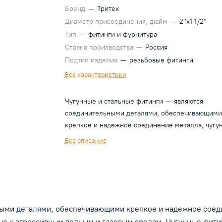
Бренд
—
Тритек
Диаметр присоединения, дюйм
—
2"х1 1/2"
Тип
—
фитинги и фурнитура
Страна производства
—
Россия
Подтип изделия
—
резьбовые фитинги
Все характеристики
Чугунные и стальные фитинги — являются
соединительными деталями, обеспечивающими
крепкое и надежное соединение металла, чугу
и стальные соединительные элементы обладаю
Все описание
высокой стойкостью к агрессивным водным и
газовым средам. Чугунные фитинги производят
методом литья в различные формы такие как:
соединительные и переходные муфты, контргай
крестовины, угольники, тройники, футорки,
ными деталями, обеспечивающими крепкое и надежное соед
американки, ниппели и т.д. Предназначение
стальных и чугунных фитингов различно, они м
ю к агрессивным водным и газовым средам. Чугунные фитин