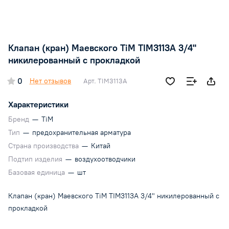
Клапан (кран) Маевского TiM TIM3113A 3/4"
никилерованный с прокладкой
0
Нет отзывов
Арт.
TIM3113A
Характеристики
Бренд
—
TiM
Тип
—
предохранительная арматура
Страна производства
—
Китай
Подтип изделия
—
воздухоотводчики
Базовая единица
—
шт
Клапан (кран) Маевского TiM TIM3113A 3/4" никилерованный с
прокладкой