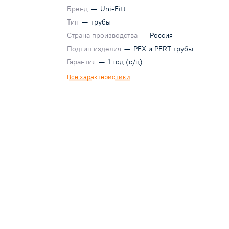
Бренд
—
Uni-Fitt
Тип
—
трубы
Страна производства
—
Россия
Подтип изделия
—
PEX и PERT трубы
Гарантия
—
1 год (с/ц)
Все характеристики