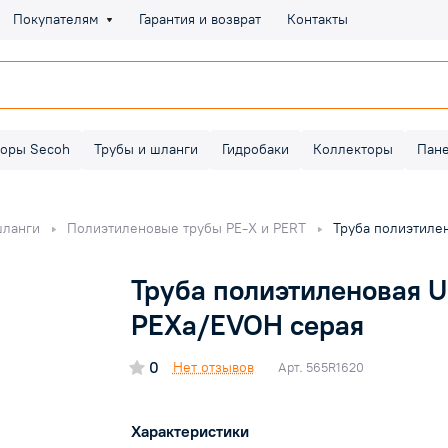
Покупателям
Гарантия и возврат
Контакты
оры Secoh
Трубы и шланги
Гидробаки
Коллекторы
Пан
шланги
Полиэтиленовые трубы PE-X и PERT
Труба полиэтилен
Труба полиэтиленовая Un
PEXa/EVOH серая
0
Нет отзывов
Арт.
565R1620
Характеристики