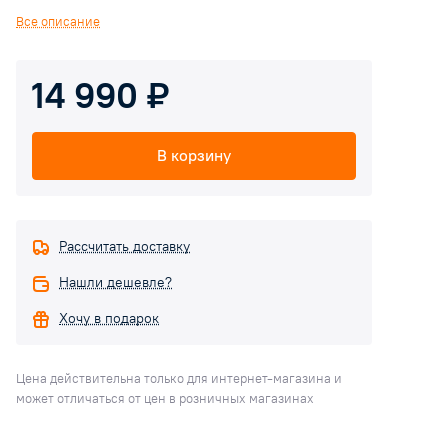
в течение всего срока службы. Отвечая самым современным
Все описание
требованиям, газовые колонки Electrolux оснащены
электронным розжигом, интеллектуальной системой
14 990 ₽
управления, многоуровневой системой контроля
безопасности и современным LCD-дисплеем.
В корзину
Рассчитать доставку
Нашли дешевле?
Хочу в подарок
Цена действительна только для интернет-магазина и
может отличаться от цен в розничных магазинах