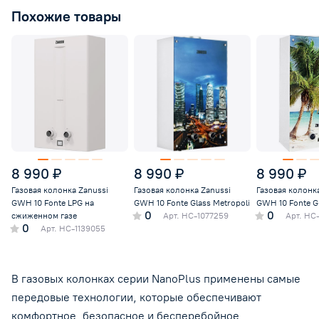
Похожие товары
8 990 ₽
8 990 ₽
8 990 ₽
Газовая колонка Zanussi
Газовая колонка Zanussi
Газовая колонк
GWH 10 Fonte LPG на
GWH 10 Fonte Glass Metropoli
GWH 10 Fonte Gl
0
0
сжиженном газе
Арт.
НС-1077259
Арт.
НС-
0
Арт.
НС-1139055
В газовых колонках серии NanoPlus применены самые
передовые технологии, которые обеспечивают
комфортное, безопасное и бесперебойное