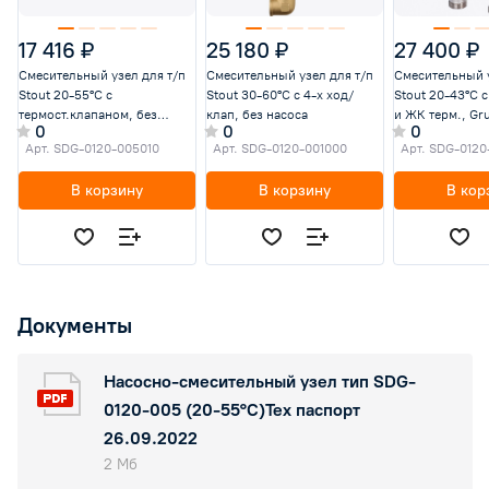
17 416 ₽
25 180 ₽
27 400 ₽
Смесительный узел для т/п
Смесительный узел для т/п
Смесительный у
Stout 20-55°C с
Stout 30-60°C с 4-х ход/
Stout 20-43°C с
термост.клапаном, без
клап, без насоса
и ЖК терм., Gr
0
0
0
насоса
25-65 130
Арт.
SDG-0120-005010
Арт.
SDG-0120-001000
Арт.
SDG-0120
В корзину
В корзину
В кор
Документы
Насосно-смесительный узел тип SDG-
0120-005 (20-55°C)Тех паспорт
26.09.2022
2 Мб