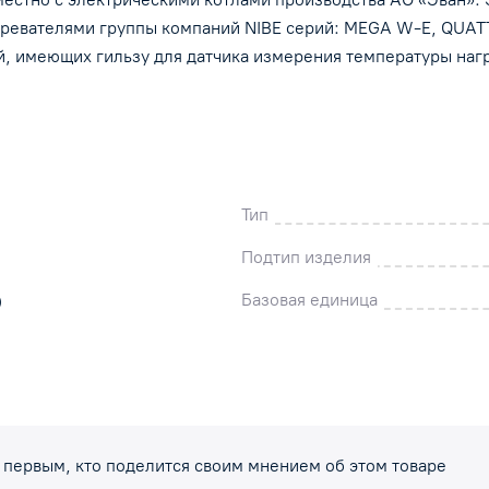
имеющих гильзу для датчика измерения
ревателями группы компаний NIBE серий: MEGA W-E, QUATT
температуры нагреваемой воды диаметром не
, имеющих гильзу для датчика измерения температуры наг
менее 7 мм.
Тип
Подтип изделия
Базовая единица
)
 первым, кто поделится своим мнением об этом товаре