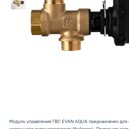
Модуль управления ГВС EVAN AQUA предназначен для о
косвенного водонагревателя (бойлера). Применим сов