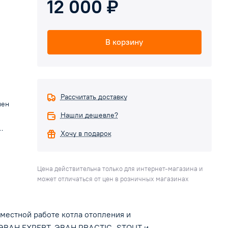
12 000 ₽
В корзину
Рассчитать доставку
чен
Нашли дешевле?
Хочу в подарок
ера).
и
Цена действительна только для интернет-магазина и
может отличаться от цен в розничных магазинах
ми
TTRO
естной работе котла отопления и
: ЭВАН EXPERT, ЭВАН PRACTIC, STOUT и