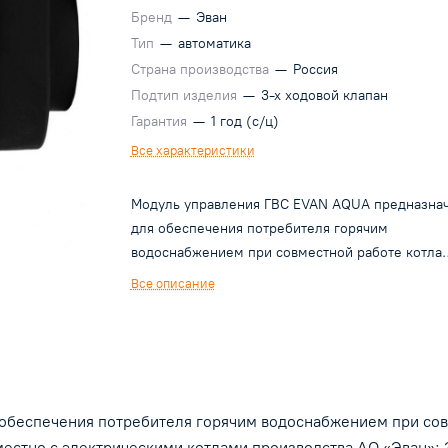
Бренд
—
Эван
Тип
—
автоматика
Страна производства
—
Россия
Подтип изделия
—
3-х ходовой клапан
Гарантия
—
1 год (с/ц)
Все характеристики
Модуль управления ГВС EVAN AQUA предназна
для обеспечения потребителя горячим
водоснабжением при совместной работе котла
отопления и косвенного водонагревателя (бойл
Все описание
Применим совместно с электрическими котлам
производства АО «Эван»: ЭВАН EXPERT, ЭВАН
PRACTIC, STOUT и брендами других
производителей; косвенными водонагревателя
группы компаний NIBE серий: MEGA W-E, QUA
беспечения потребителя горячим водоснабжением при совм
W-E, SPIRO W-E, VLM KS, а также косвенными
водонагревателями других производителей,
местно с электрическими котлами производства АО «Эван»