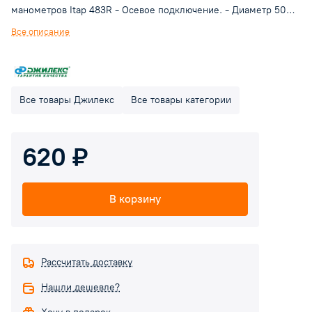
манометров Itap 483R - Осевое подключение. - Диаметр 50
мм. - Присоединительный размер 1/4". - Диапазон: 0-6 бар. -
Все описание
Наружная резьба: ISO 7/1 R (эквивалентно DIN EN ISO 10226-1
и BS EN 10226-1). - Детали корпуса - ABS-пластик.
Все товары Джилекс
Все товары категории
620 ₽
В корзину
Рассчитать доставку
Нашли дешевле?