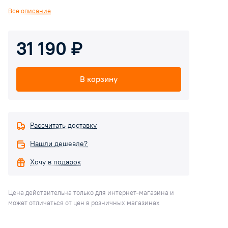
системы резервного питания. АКБ герметичны, долговечны и
Все описание
надёжны. Герметизация батарей проводится посредством
использования клапана, обеспечивающего сброс избыточного
31 190 ₽
давления газов в аккумуляторе для предотвращения
деформации корпуса, таким образом излишний газ не
скапливается внутри батареи.
В корзину
Рассчитать доставку
Нашли дешевле?
Хочу в подарок
Цена действительна только для интернет-магазина и
может отличаться от цен в розничных магазинах