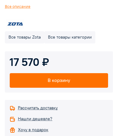
рекомендуются для резервного бесперебойного
Все описание
электропитания. Максимально продолжительный срок службы
АКБ достигается в работе под контролем источника
бесперебойного питания Matrix.
Все товары Zota
Все товары категории
17 570 ₽
В корзину
Рассчитать доставку
Нашли дешевле?
Хочу в подарок