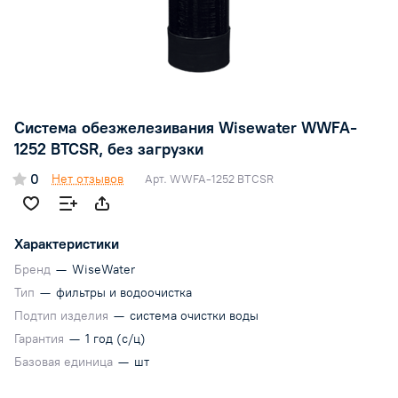
Система обезжелезивания Wisewater WWFA-
1252 BTCSR, без загрузки
0
Нет отзывов
Арт.
WWFA-1252 BTCSR
Характеристики
Бренд
—
WiseWater
Тип
—
фильтры и водоочистка
Подтип изделия
—
система очистки воды
Гарантия
—
1 год (с/ц)
Базовая единица
—
шт