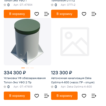
Топол-Эко УФО 1
Топполиум ОТП-2
0
0
Арт.
GT-47904
Арт.
ОТП-2
В корзину
В корзину
334 300 ₽
123 300 ₽
Установка УФ обеззараживания
Автономная канализация Deka
Топол-Эко УФО 2 Пр
Optima 4-600 (насос ПР - опция)
0
0
Арт.
GT-47909
Арт.
Deka Optima 4-600
В корзину
В корзину