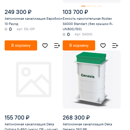
249 300 ₽
103 700 ₽
Автономная канализация Евробион
Емкость накопительная Rodlex
10 Раунд
S4000 Standart (без крышки R-
0
Арт.
ЕБ-10Р
UN800/150)
0
Арт.
S4000
В корзину
В корзину
155 700 ₽
268 300 ₽
Автономная канализация Deka
Автономная канализация Deka
Optima 5-850 (насос ПР - опция)
Genesis 350 PR