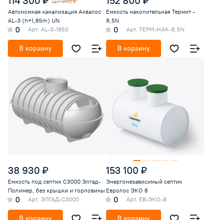
114 300 ₽
152 800 ₽
127 000 ₽
Автономная канализация Аквалос
Емкость накопительная Термит -
AL-3 (h=1,85m) UN
8,5N
0
0
Арт.
AL-3-1850
Арт.
ТЕРМ-НАК-8,5N
В корзину
В корзину
38 930 ₽
153 100 ₽
Емкость под септик С3000 Элгад-
Энергонезависимый септик
Полимер, без крышки и горловины
Евролос ЭКО 8
0
0
Арт.
ЭЛГАД-С3000
Арт.
ЕВ-ЭКО-8
В корзину
В корзину