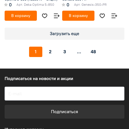
0
0
Арт.
Deka Optima 5-850
Арт.
Genesis-350-PR
В корзину
В корзину
Загрузить еще
1
2
3
...
48
Подписаться
на новости и акции
Подписаться