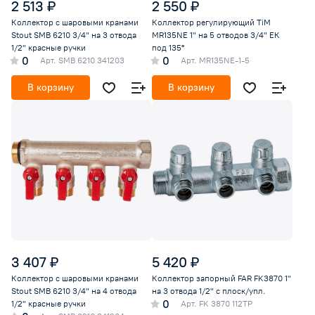
2 513 ₽
2 550 ₽
Коллектор с шаровыми кранами
Коллектор регулирующий TiM
Stout SMB 6210 3/4" на 3 отвода
MR135NE 1" на 5 отводов 3/4" ЕК
1/2" красные ручки
под 135°
0
0
Арт.
SMB 6210 341203
Арт.
MR135NE-1-5
В корзину
В корзину
3 407 ₽
5 420 ₽
Коллектор с шаровыми кранами
Коллектор запорный FAR FK3870 1"
Stout SMB 6210 3/4" на 4 отвода
на 3 отвода 1/2" с плоск/упл.
0
1/2" красные ручки
Арт.
FK 3870 112TP