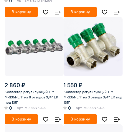
0
Арт.
SMB 6210 341204
В корзину
В корзину
2 860 ₽
1 550 ₽
Коллектор регулирующий TiM
Коллектор регулирующий TiM
MR135NE 1" на 6 отводов 3/4" ЕК
MR135NE 1" на 3 отвода 3/4" ЕК под
под 135°
135°
0
0
Арт.
MR135NE-1-6
Арт.
MR135NE-1-3
В корзину
В корзину