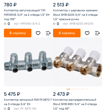
780 ₽
2 513 ₽
Коллектор регулирующий TiM
Коллектор с шаровыми кранами
MR135NE 3/4" на 2 отвода 1/2" ЕК
Stout SMB 6200 3/4" на 3 отвода
под 135°
1/2" красные ручки
0
0
Арт.
MR135N-3/4-2
Арт.
SMB 6200 341203
В корзину
В корзину
5 475 ₽
2 473 ₽
Коллектор запорный FAR FK3870 1"
Коллектор распределительный
на 3 отвода 3/4" EK
Stout SMB 6851 3/4" на 3 отвода
0
Арт.
FK 3870 134
1/2" под 45°