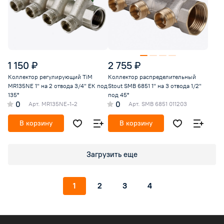
1 150 ₽
2 755 ₽
Коллектор регулирующий TiM
Коллектор распределительный
MR135NE 1" на 2 отвода 3/4" ЕК под
Stout SMB 6851 1" на 3 отвода 1/2"
135°
под 45°
0
0
Арт.
MR135NE-1-2
Арт.
SMB 6851 011203
В корзину
В корзину
Загрузить еще
1
2
3
4