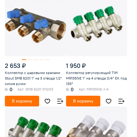
2 653 ₽
1 950 ₽
Коллектор с шаровыми кранами
Коллектор регулирующий TiM
Stout SMB 6201 1" на 3 отвода 1/2"
MR135NE 1" на 4 отвода 3/4" ЕК под
синие ручки
135°
0
0
Арт.
SMB 6201 011203
Арт.
MR135NE-1-4
В корзину
В корзину