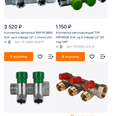
3 520 ₽
1 150 ₽
Коллектор запорный FAR FK3860
Коллектор регулирующий TiM
3/4" на 2 отвода 1/2" с плоск/упл.
MR135NE 3/4" на 3 отвода 1/2" ЕК
0
Арт.
FK 3860 3412TP
под 135°
0
Арт.
MR135N-3/4-3
В корзину
В корзину