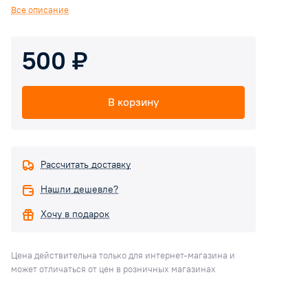
входит в комплект и поставляется вместе с кронштейном.
Все описание
Схема крепления приведена на иллюстрации.
500 ₽
В корзину
Рассчитать доставку
Нашли дешевле?
Хочу в подарок
Цена действительна только для интернет-магазина и
может отличаться от цен в розничных магазинах