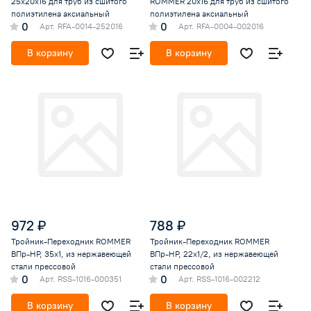
25x20x16 для труб из сшитого
ROMMER 20x16 для труб из сшитого
полиэтилена аксиальный
полиэтилена аксиальный
0
0
Арт.
RFA-0014-252016
Арт.
RFA-0004-002016
В корзину
В корзину
972 ₽
788 ₽
Тройник-Переходник ROMMER
Тройник-Переходник ROMMER
ВПр-НР, 35х1, из нержавеющей
ВПр-НР, 22х1/2, из нержавеющей
стали прессовой
стали прессовой
0
0
Арт.
RSS-1016-000351
Арт.
RSS-1016-002212
В корзину
В корзину