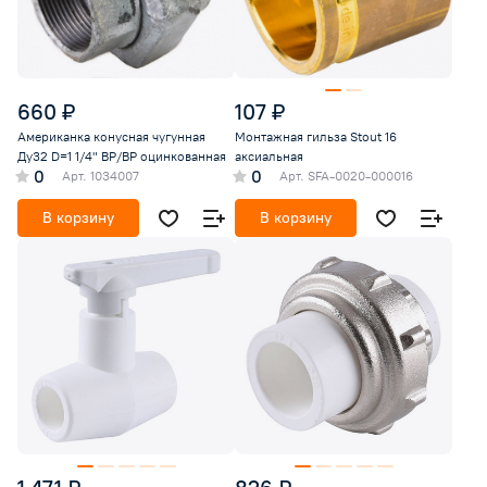
660 ₽
107 ₽
Американка конусная чугунная
Монтажная гильза Stout 16
Ду32 D=1 1/4" ВР/ВР оцинкованная
аксиальная
0
0
Арт.
1034007
Арт.
SFA-0020-000016
В корзину
В корзину