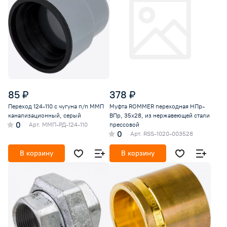
85 ₽
378 ₽
Переход 124-110 с чугуна п/п ММП
Муфта ROMMER переходная НПр-
канализационный, серый
ВПр, 35х28, из нержавеющей стали
0
Арт.
ММП-РД-124-110
прессовой
0
Арт.
RSS-1020-003528
В корзину
В корзину