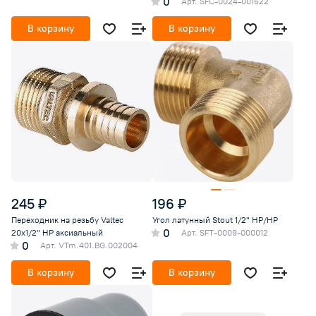
0
Арт.
SFC-0024-001622
В корзину
В корзину
245 ₽
196 ₽
Переходник на резьбу Valtec
Угол латунный Stout 1/2" НР/НР
0
20х1/2" НР аксиальный
Арт.
SFT-0009-000012
0
Арт.
VTm.401.BG.002004
В корзину
В корзину