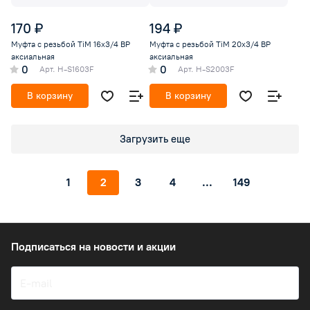
170 ₽
194 ₽
Муфта с резьбой TiM 16х3/4 ВР
Муфта с резьбой TiM 20х3/4 ВР
аксиальная
аксиальная
0
0
Арт.
H-S1603F
Арт.
H-S2003F
В корзину
В корзину
Загрузить еще
1
2
3
4
...
149
Подписаться
на новости и акции