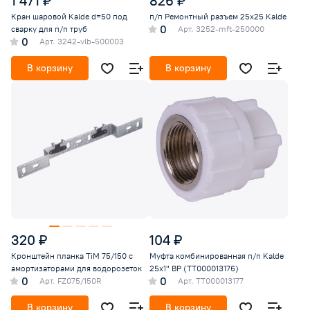
1 471 ₽
826 ₽
Кран шаровой Kalde d=50 под
п/п Ремонтный разъем 25х25 Kalde
0
сварку для п/п труб
Арт.
3252-mft-250000
0
Арт.
3242-vlb-500003
В корзину
В корзину
320 ₽
104 ₽
Кронштейн планка TiM 75/150 с
Муфта комбинированная п/п Kalde
амортизаторами для водорозеток
25х1" ВР (ТТ000013176)
0
0
Арт.
FZ075/150R
Арт.
TT000013177
В корзину
В корзину