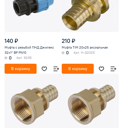
140 ₽
210 ₽
Муфта с резьбой ПНД Джилекс
Муфта TiM 20х25 аксиальная
0
32x1" ВР PN10
Арт.
H-S2025
0
Арт.
9235
В корзину
В корзину