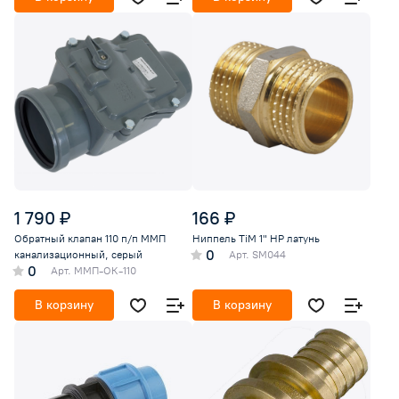
1 790 ₽
166 ₽
Обратный клапан 110 п/п ММП
Ниппель TiM 1" НР латунь
0
канализационный, серый
Арт.
SM044
0
Арт.
ММП-ОК-110
В корзину
В корзину