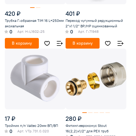
420 ₽
401 ₽
Трубка Г-образная TiM 16 L=250мм
Переход чугунный редукционный
аксиальная
2"х1 1/2" ВР/НР оцинкованный
0
0
Арт.
H-L1602-25
Арт.
Г-71948
В корзину
В корзину
17 ₽
280 ₽
Тройник п/п Valtec 20мм ВП/ВП
Фитинг-евроконус Stout
0
Арт.
VTp.731.0.020
16(2,2)х1/2" для PEX труб