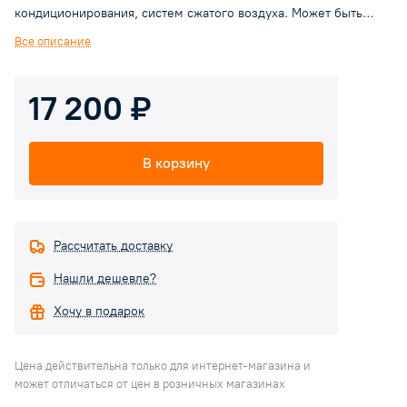
кондиционирования, систем сжатого воздуха. Может быть
установлен в любом положении: вертикально, горизонтально,
Все описание
наклонно. Резьбы: ВР-ВР. Корпус: никелированная латунь
Минимальная и максимальная рабочие температуры: 0°C,
17 200 ₽
80°C.
Максимальное входное давление: 25 bar. Выходное давление
может быть выставлено от 0,5 до 6 bar. Заводская установка: 3
В корзину
bar
Рассчитать доставку
Нашли дешевле?
Хочу в подарок
Цена действительна только для интернет-магазина и
может отличаться от цен в розничных магазинах