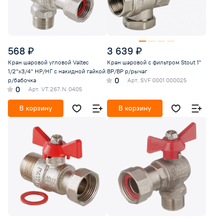
568 ₽
3 639 ₽
Кран шаровой угловой Valtec
Кран шаровой с фильтром Stout 1"
1/2"х3/4" НР/НГ с накидной гайкой
ВР/ВР р/рычаг
0
р/бабочка
Арт.
SVF 0001 000025
0
Арт.
VT.267.N.0405
В корзину
В корзину