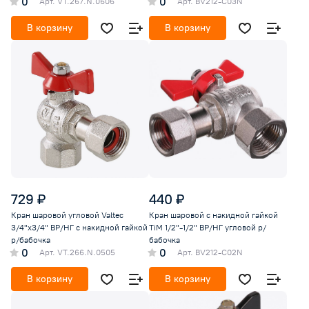
0
0
Арт.
VT.267.N.0606
Арт.
BV212-C03N
В корзину
В корзину
729 ₽
440 ₽
Кран шаровой угловой Valtec
Кран шаровой с накидной гайкой
3/4"х3/4" ВР/НГ с накидной гайкой
TiM 1/2"-1/2" ВР/НГ угловой р/
р/бабочка
бабочка
0
0
Арт.
VT.266.N.0505
Арт.
BV212-C02N
В корзину
В корзину