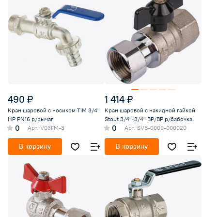
490 ₽
1 414 ₽
Кран шаровой с носиком TiM 3/4"
Кран шаровой с накидной гайкой
НР PN16 р/рычаг
Stout 3/4"-3/4" ВР/ВР р/бабочка
0
0
Арт.
V03FM-3
Арт.
SVB-0009-000020
В корзину
В корзину