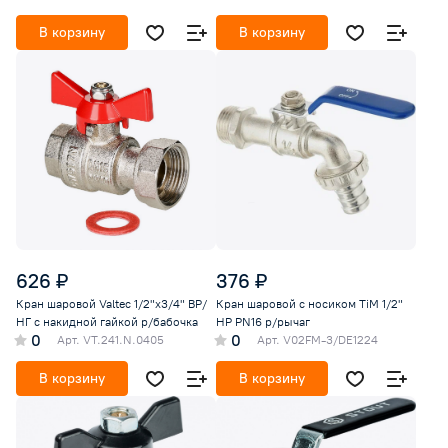
В корзину
В корзину
626 ₽
376 ₽
Кран шаровой Valtec 1/2"х3/4" ВР/
Кран шаровой с носиком TiM 1/2"
НГ с накидной гайкой р/бабочка
НР PN16 р/рычаг
0
0
Арт.
VT.241.N.0405
Арт.
V02FM-3/DE1224
В корзину
В корзину