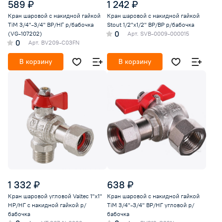
589 ₽
1 242 ₽
Кран шаровой с накидной гайкой
Кран шаровой с накидной гайкой
TiM 3/4"-3/4" ВР/НГ р/бабочка
Stout 1/2"х1/2" ВР/ВР р/бабочка
0
(VG-107202)
Арт.
SVB-0009-000015
0
Арт.
BV209-C03FN
В корзину
В корзину
1 332 ₽
638 ₽
Кран шаровой угловой Valtec 1"х1"
Кран шаровой с накидной гайкой
НР/НГ с накидной гайкой р/
TiM 3/4"-3/4" ВР/НГ угловой р/
бабочка
бабочка