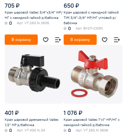
705 ₽
650 ₽
Кран шаровой Valtec 3/4"х3/4" НР/
Кран шаровой с накидной гайкой
НГ с накидной гайкой р/бабочка
TiM 3/4"-3/4" НР/НГ угловой р/
0
Арт.
VT.260.N.0505
бабочка
0
Арт.
BV211-C03N
В корзину
В корзину
401 ₽
1 076 ₽
Кран шаровой дренажный Valtec
Кран шаровой Valtec 1"х1" НР/НГ с
1/2" НР р/бабочка
накидной гайкой р/бабочка
0
0
Арт.
VT.430.N.04
Арт.
VT.260.N.0606