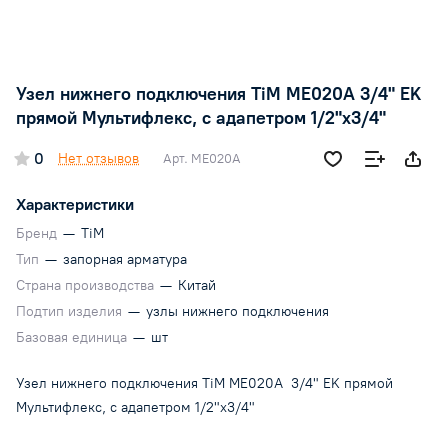
Узел нижнего подключения TiM ME020A 3/4" EK
прямой Мультифлекс, с адапетром 1/2"x3/4"
0
Нет отзывов
Арт.
ME020A
Характеристики
Бренд
—
TiM
Тип
—
запорная арматура
Страна производства
—
Китай
Подтип изделия
—
узлы нижнего подключения
Базовая единица
—
шт
Узел нижнего подключения TiM ME020A 3/4" EK прямой
Мультифлекс, с адапетром 1/2"x3/4"