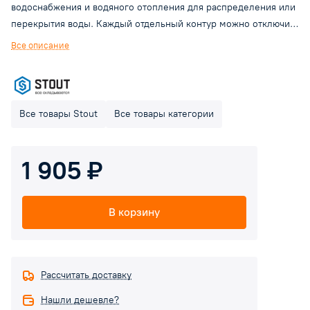
водоснабжения и водяного отопления для распределения или
перекрытия воды. Каждый отдельный контур можно отключить
или перекрыть независимо. Коллекторы можно соединить
Все описание
между собой по принципу модульности.
Все товары Stout
Все товары категории
1 905 ₽
В корзину
Рассчитать доставку
Нашли дешевле?