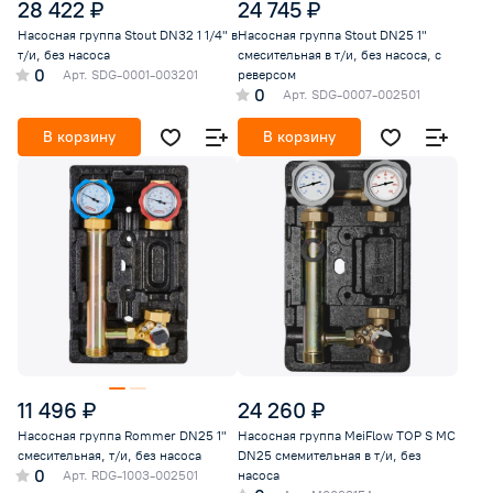
28 422 ₽
24 745 ₽
Насосная группа Stout DN32 1 1/4" в
Насосная группа Stout DN25 1"
т/и, без насоса
смесительная в т/и, без насоса, с
0
Арт.
SDG-0001-003201
реверсом
0
Арт.
SDG-0007-002501
В корзину
В корзину
11 496 ₽
24 260 ₽
Насосная группа Rommer DN25 1"
Насосная группа MeiFlow TOP S MC
смесительная, т/и, без насоса
DN25 смемительная в т/и, без
0
Арт.
RDG-1003-002501
насоса