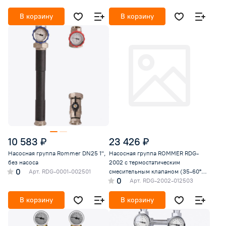
В корзину
В корзину
10 583 ₽
23 426 ₽
Насосная группа Rommer DN25 1",
Насосная группа ROMMER RDG-
без насоса
2002 с термостатическим
0
Арт.
RDG-0001-002501
смесительным клапаном (35-60°С)
0
1 без насоса, в т
Арт.
RDG-2002-012503
В корзину
В корзину