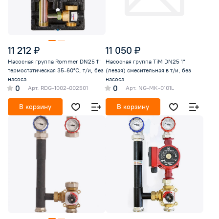
11 212 ₽
11 050 ₽
Насосная группа Rommer DN25 1"
Насосная группа TiM DN25 1"
термостатическая 35-60°С, т/и, без
(левая) смесительная в т/и, без
насоса
насоса
0
0
Арт.
RDG-1002-002501
Арт.
NG-MK-0101L
В корзину
В корзину