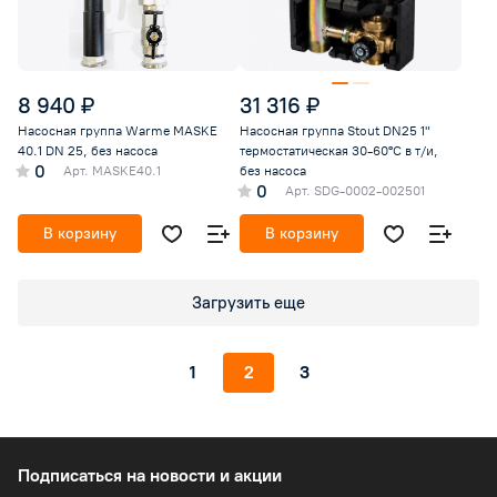
8 940 ₽
31 316 ₽
Насосная группа Warme MASKE
Насосная группа Stout DN25 1"
40.1 DN 25, без насоса
термостатическая 30-60°С в т/и,
0
Арт.
MASKE40.1
без насоса
0
Арт.
SDG-0002-002501
В корзину
В корзину
Загрузить еще
1
2
3
Подписаться
на новости и акции