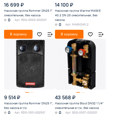
16 699 ₽
14 100 ₽
Насосная группа Rommer DN25 1"
Насосная группа Warme MASKE
смесительная, без насоса
40.2 DN 25 смесительная, без
0
Арт.
RDG-0003-002501
насоса
0
Арт.
MASKE40.2
В корзину
В корзину
9 514 ₽
43 568 ₽
Насосная группа Rommer DN25 1",
Насосная группа Stout DN32 1 1/4"
без насоса в т/и
смесительная в т/и, без насоса
0
0
Арт.
RDG-1001-002501
Арт.
SDG-0007-003201