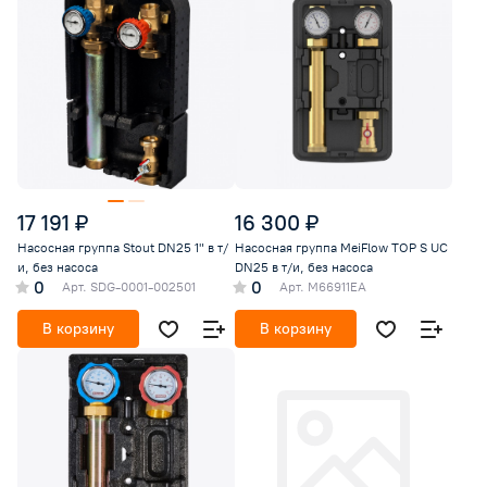
17 191 ₽
16 300 ₽
Насосная группа Stout DN25 1" в т/
Насосная группа MeiFlow TOP S UC
и, без насоса
DN25 в т/и, без насоса
0
0
Арт.
SDG-0001-002501
Арт.
M66911EA
В корзину
В корзину