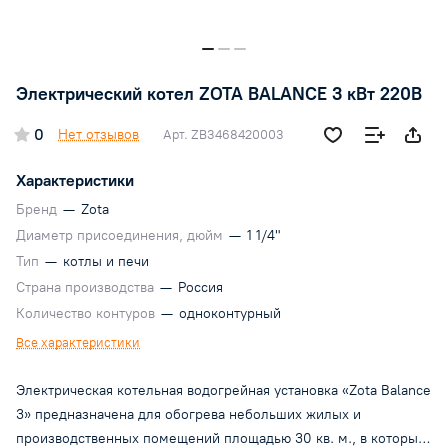
Электрический котел ZOTA BALANCE 3 кВт 220В
0
Нет отзывов
Арт.
ZB3468420003
Характеристики
Бренд
—
Zota
Диаметр присоединения, дюйм
—
1 1/4"
Тип
—
котлы и печи
Страна производства
—
Россия
Количество контуров
—
одноконтурный
Все характеристики
Электрическая котельная водогрейная установка «Zota Balance
3» предназначена для обогрева небольших жилых и
производственных помещений площадью 30 кв. м., в которых