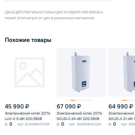
Цена действительна только для интернет-магазина и
может отличаться от цен в розничных магазинах
Похожие товары
45 990 ₽
67 090 ₽
64 990 ₽
Электрический котел ZOTA
Электрический котел ZOTA
Электрический
LUX-X 9 кВт 220/380В
SOLID-X 24 кВт 220/380В
SOLID-X 21 кВт
0
0
0
Арт.
ZL3468421009
Арт.
SS3468421024
Арт.
SS3