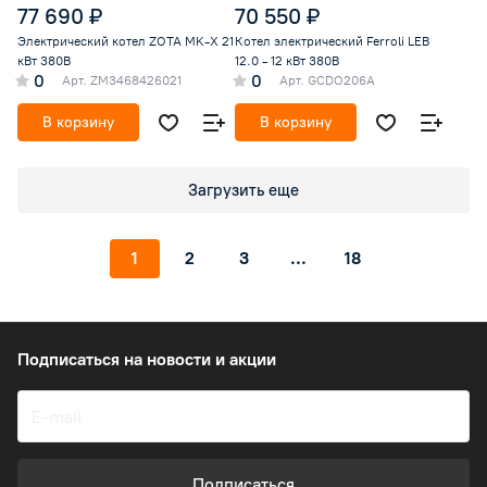
77 690 ₽
70 550 ₽
Электрический котел ZOTA MK-X 21
Котел электрический Ferroli LEB
кВт 380В
12.0 - 12 кВт 380В
0
0
Арт.
ZM3468426021
Арт.
GCDO206A
В корзину
В корзину
Загрузить еще
1
2
3
...
18
Подписаться
на новости и акции
Подписаться