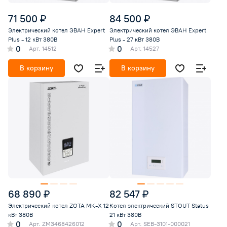
71 500 ₽
84 500 ₽
Электрический котел ЭВАН Expert
Электрический котел ЭВАН Expert
Plus - 12 кВт 380В
Plus - 27 кВт 380В
0
0
Арт.
14512
Арт.
14527
В корзину
В корзину
68 890 ₽
82 547 ₽
Электрический котел ZOTA MK-X 12
Котел электрический STOUT Status
кВт 380В
21 кВт 380В
0
0
Арт.
ZM3468426012
Арт.
SEB-3101-000021