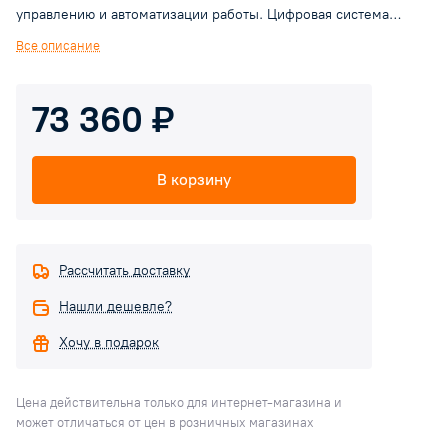
управлению и автоматизации работы. Цифровая система
управления и самодиагностики, панель управления с большим
Все описание
ЖК дисплеем, встроенный недельный программатор.
Электрокотлы предназначены для применения в системах
73 360 ₽
отопления с принудительной циркуляцией теплоносителя и
комплектуются циркуляционным насосом и расширительным
баком. Встроенная погодозависимая автоматика по датчику
В корзину
уличной температуры. Предусмотрена возможность
подключения внешнего накопительного бака для
производства ГВС и низкотемпературного контура (теплого
пола).
Рассчитать доставку
Нашли дешевле?
Хочу в подарок
Цена действительна только для интернет-магазина и
может отличаться от цен в розничных магазинах