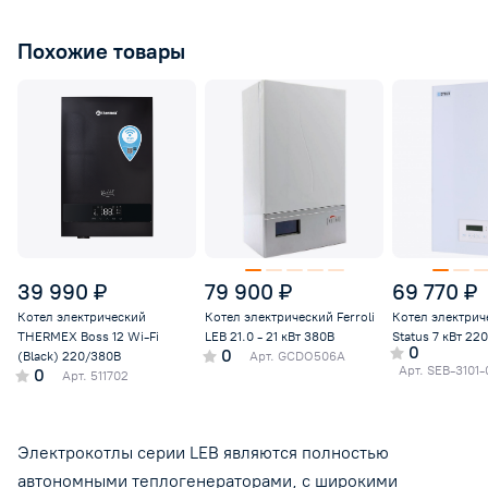
Похожие товары
39 990 ₽
79 900 ₽
69 770 ₽
Котел электрический
Котел электрический Ferroli
Котел электри
THERMEX Boss 12 Wi-Fi
LEB 21.0 - 21 кВт 380В
Status 7 кВт 22
0
0
(Black) 220/380В
Арт.
GCDO506A
Арт.
SEB-3101
0
Арт.
511702
Электрокотлы серии LEB являются полностью
автономными теплогенераторами, с широкими