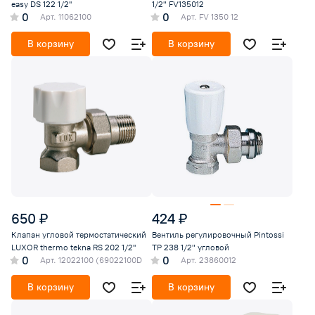
easy DS 122 1/2''
1/2" FV135012
0
0
Арт.
11062100
Арт.
FV 1350 12
В корзину
В корзину
650 ₽
424 ₽
Клапан угловой термостатический
Вентиль регулировочный Pintossi
LUXOR thermo tekna RS 202 1/2''
TP 238 1/2" угловой
0
0
Арт.
12022100 (69022100D
Арт.
23860012
В корзину
В корзину