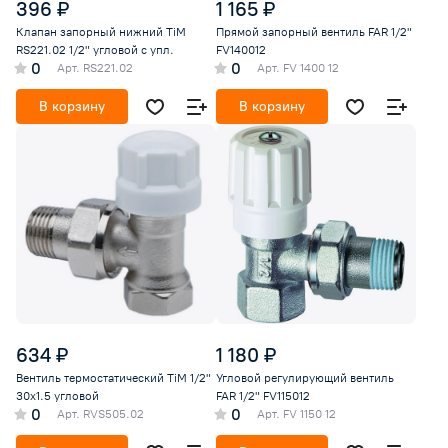
396 ₽
1 165 ₽
Клапан запорный нижний TiM
Прямой запорный вентиль FAR 1/2"
RS221.02 1/2" угловой с упл.
FV140012
0
0
Арт.
RS221.02
Арт.
FV 1400 12
В корзину
В корзину
634 ₽
1 180 ₽
Вентиль термостатический TiM 1/2"
Угловой регулирующий вентиль
30х1.5 угловой
FAR 1/2" FV115012
0
0
Арт.
RVS505.02
Арт.
FV 1150 12