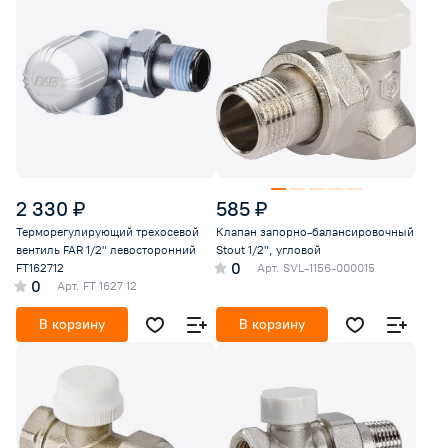
2 330 ₽
585 ₽
Терморегулирующий трехосевой
Клапан запорно-балансировочный
вентиль FAR 1/2" левосторонний
Stout 1/2", угловой
0
FT162712
Арт.
SVL-1156-000015
0
Арт.
FT 1627 12
В корзину
В корзину