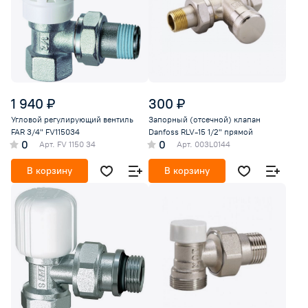
1 940 ₽
300 ₽
Угловой регулирующий вентиль
Запорный (отсечной) клапан
FAR 3/4" FV115034
Danfoss RLV-15 1/2" прямой
0
0
Арт.
FV 1150 34
Арт.
003L0144
В корзину
В корзину