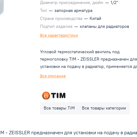
Диаметр присоединения, дюйм
—
1/2"
Тип
—
запорная арматура
Страна производства
—
Китай
Подтип изделия
—
клапаны для радиаторов
Все характеристики
Угловой термостатический вентиль под
термоголовку TIM - ZEISSLER предназначен для
установки на подачу в радиатор, применяется д
регулирования радиатора ручным и автоматиче
Все описание
способом благодаря установки термоголовки с
резьбой М30х1,5.
Все товары TiM
Все товары категории
M - ZEISSLER предназначен для установки на подачу в ради