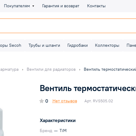
Покупателям
Гарантия и возврат
Контакты
оры Secoh
Трубы и шланги
Гидробаки
Коллекторы
Пан
 арматура
Вентили для радиаторов
Вентиль термостатический
Вентиль термостатически
0
Нет отзывов
Арт.
RVS505.02
Характеристики
Бренд
—
TiM