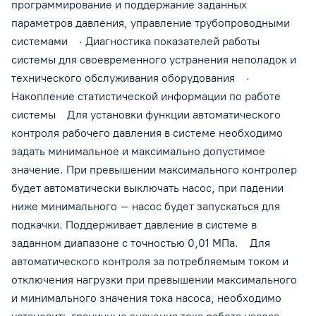
или ресивера, с внутренней резьбой соответствующей резьбе
программирование и поддержание заданных
контроллера. Если на трубах регулярно (в больших объемах)
параметров давления, управление трубопроводными
выпадает конденсат, необходимо подключать Контроллеры
системами · Диагностика показателей работы
Политех для управления насосом через Трубку
системы для своевременного устранения неполадок и
Перкинса. Товар сертифицирован! Сертификат соответствия
технического обслуживания оборудования ·
№ ЕАЭС RU C-RU.HB26.B.01097/20 серия RU № 0253910.
Накопление статистической информации по работе
системы Для установки функции автоматического
контроля рабочего давления в системе необходимо
задать минимальное и максимально допустимое
значение. При превышении максимального контролер
будет автоматически выключать насос, при падении
ниже минимального – насос будет запускаться для
подкачки. Поддерживает давление в системе в
заданном диапазоне с точностью 0,01 МПа. Для
автоматического контроля за потребляемым током и
отключения нагрузки при превышении максимального
и минимального значения тока насоса, необходимо