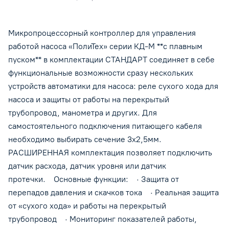
максимально допустимое значение. При превышении
максимального контролер будет автоматически выключать
Микропроцессорный контроллер для управления
насос, при падении ниже минимального – насос будет
работой насоса «ПолиТех» серии КД-М **с плавным
запускаться для подкачки. Поддерживает давление в системе
в заданном диапазоне с точностью 0,01 МПа. Для
пуском** в комплектации СТАНДАРТ соединяет в себе
автоматического контроля за потребляемым током и
функциональные возможности сразу нескольких
отключения нагрузки при превышении максимального и
устройств автоматики для насоса: реле сухого хода для
минимального значения тока насоса, необходимо установить
насоса и защиты от работы на перекрытый
граничные значения тока работа насоса будет остановлена.
трубопровод, манометра и других. Для
Диапазон задания минимального тока 0,00- 29,9 ампер,
самостоятельного подключения питающего кабеля
максимальный ток 0,01-30,0 ампер. Режимы работы
необходимо выбирать сечение 3х2,5мм.
контроллера для управления работой насоса «ПолиТех»: ·
РАСШИРЕННАЯ комплектация позволяет подключить
автоматический (на основе заданных значений
датчик расхода, датчик уровня или датчик
параметров) · в ручном режиме · режиме отключения
протечки. Основные функции: · Защита от
нагрузки ВНИМАНИЕ! Запрещается использовать прибор на
перепадов давления и скачков тока · Реальная защита
трубопроводах с горючими газами, бензо- и масло- проводах,
от «сухого хода» и работы на перекрытый
магистралях сжиженного газа. Монтаж контроллера для
давления насоса производится в порт напорной магистрали
трубопровод · Мониторинг показателей работы,