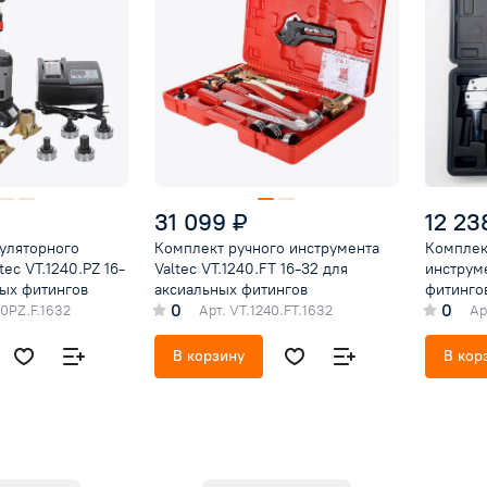
31 099 ₽
12 23
уляторного
Комплект ручного инструмента
Комплек
tec VT.1240.PZ 16-
Valtec VT.1240.FT 16-32 для
инструме
ных фитингов
аксиальных фитингов
фитинго
0
0
40PZ.F.1632
Арт.
VT.1240.FT.1632
Ар
В корзину
В кор