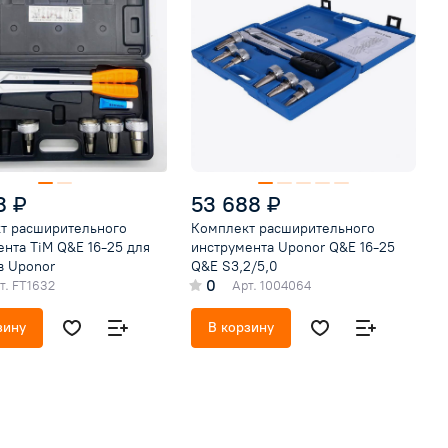
8 ₽
53 688 ₽
т расширительного
Комплект расширительного
нта TiM Q&E 16-25 для
инструмента Uponor Q&E 16-25
в Uponor
Q&E S3,2/5,0
0
т.
FT1632
Арт.
1004064
зину
В корзину