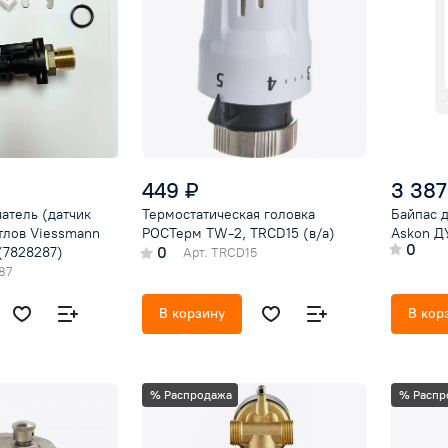
449 ₽
3 387
атель (датчик
Термостатическая головка
Байпас 
отлов Viessmann
РОСТерм TW-2, TRCD15 (в/а)
Askon Д
0
0
(7828287)
Арт.
TRCD15
87
В корзину
В кор
% Распродажа
% Распр