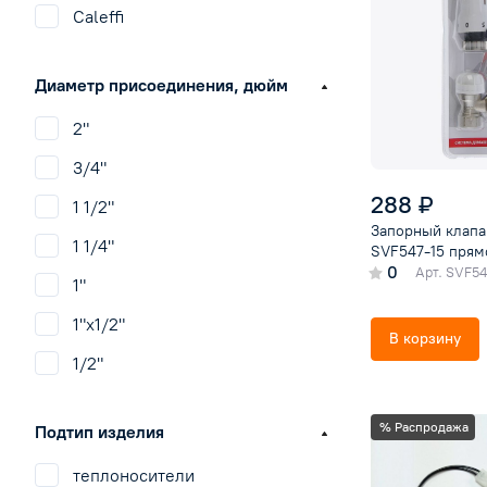
Caleffi
Clariant
Диаметр присоединения, дюйм
Comparato
2"
COPA
3/4"
Danfoss
288 ₽
1 1/2"
Far
Запорный клапа
1 1/4"
Ferroli
SVF547-15 прям
0
Арт.
SVF54
1"
Grinda
1"х1/2"
HB PUMP
В корзину
1/2"
Heisskraft
1/2"х3/4"
Honeywell
% Распродажа
Подтип изделия
Icma
теплоносители
IMP Pumps