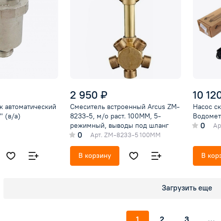
2 950 ₽
10 12
к автоматический
Смеситель встроенный Arcus ZM-
Насос с
" (в/а)
8233-5, м/о раст. 100MM, 5-
Водомет
0
режимный, выводы под шланг
Ар
0
Арт.
ZM-8233-5 100MM
В корзину
В кор
Загрузить еще
1
2
3
...