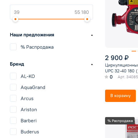
Наши предложения
% Распродажа
2 900 ₽
Бренд
Циркуляционны
UPC 32-40 180 (
AL-KO
0
Арт.
34085
AquaGrand
В корзину
Arcus
Ariston
Barberi
% Распродажа
Buderus