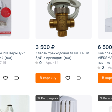
3 500 ₽
6 500
н РОСТерм 1/2"
Клапан трехходовой SHUFT RCV
Комплек
ой (в/а)
3/4" с приводом (в/а)
VIESSMA
0
наст. ко
7-15
Арт.
434
0
датчик) 
Ар
В корзину
В кор
% Распродажа
% Распр