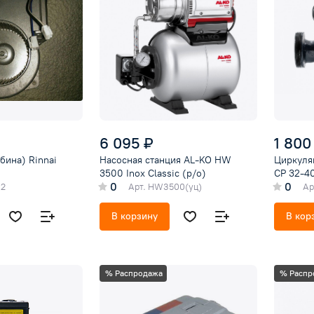
6 095 ₽
1 800
бина) Rinnai
Насосная станция AL-KO HW
Циркуля
3500 Inox Classic (р/о)
CP 32-40
0
0
12
Арт.
HW3500(уц)
Ар
В корзину
В кор
% Распродажа
% Распр