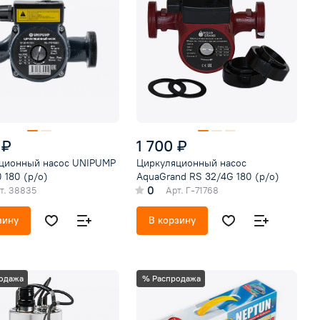
 ₽
1 700 ₽
ционный насос UNIPUMP
Циркуляционный насос
 180 (р/о)
AquaGrand RS 32/4G 180 (р/о)
0
т.
38835
Арт.
Г-71768
зину
В корзину
одажа
% Распродажа