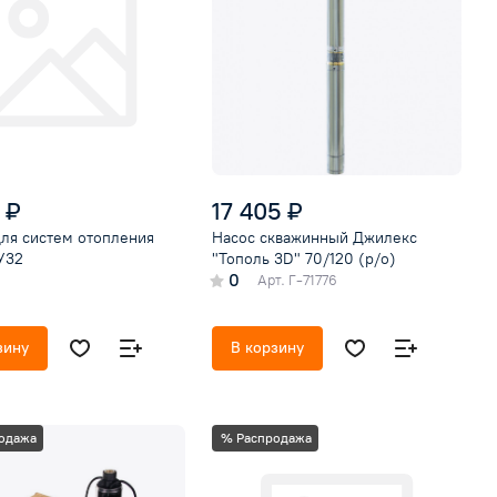
 ₽
17 405 ₽
для систем отопления
Насос скважинный Джилекс
У32
"Тополь 3D" 70/120 (р/о)
0
Арт.
Г-71776
зину
В корзину
одажа
% Распродажа