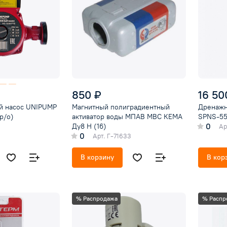
850 ₽
16 50
й насос UNIPUMP
Магнитный полиградиентный
Дренажн
р/о)
активатор воды МПАВ МВС КЕМА
SPNS-55
0
Ду8 Н (16)
Ар
0
Арт.
Г-71633
В корзину
В кор
% Распродажа
% Распр