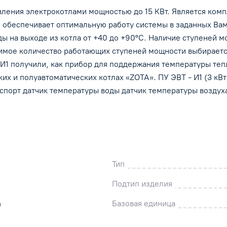
работающих ступеней мощности выбирается
вления электрокотлами мощностью до 15 КВт. Является ко
вручную с помощью переключателя. Широкое
я обеспечивает оптимальную работу системы в заданных Ва
распространение Панели управления ПУ ЭВТ-И
ды на выходе из котла от +40 до +90°С. Наличие ступеней 
получили, как прибор для поддержания
имое количество работающих ступеней мощности выбираетс
температуры теплоносителя с помощью
1 получили, как прибор для поддержания температуры теп
встроенного блока-ТЭН во всех твердотопливн
 и полуавтоматических котлах «ZOTA». ПУ ЭВТ - И1 (3 кВт) [
пеллетных, автоматических и полуавтоматичес
аспорт датчик температуры воды датчик температуры воздух
котлах «ZOTA». ПУ ЭВТ - И1 (3 кВт) [для "Econom" -
3, ступени 1, 2, 3 кВт] В комплект поставки панели
входят: панель ПУ ЭВТ-И1 паспорт датчик
температуры воды датчик температуры воздуха
Тип
Подтип изделия
Базовая единица
)