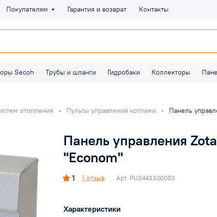
Покупателям
Гарантия и возврат
Контакты
оры Secoh
Трубы и шланги
Гидробаки
Коллекторы
Пан
систем отопления
Пульты управления котлами
Панель управле
Панель управления Zota 
"Econom"
1
1 отзыв
Арт.
PU3443320003
Характеристики