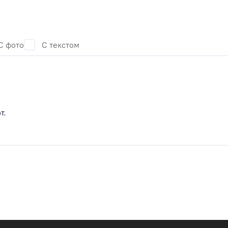
С фото
С текстом
т.