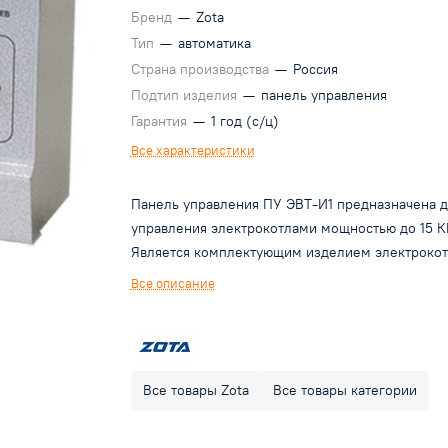
Бренд
—
Zota
Тип
—
автоматика
Страна производства
—
Россия
Подтип изделия
—
панель управления
Гарантия
—
1 год (с/ц)
Все характеристики
Панель управления ПУ ЭВТ-И1 предназначена д
управления электрокотлами мощностью до 15 К
Является комплектующим изделием электрокот
ZOTA «Econom» мощностью от 3 до 15 кВт. Пане
Все описание
управления обеспечивает оптимальную работу
системы в заданных Вами режимах, автоматиче
поддерживая температуру воздуха в помещении
+10 до +35°С и воды на выходе из котла от +40 
Все товары Zota
Все товары категории
+90°С. Наличие ступеней мощности позволяет
более экономно использовать потребляемую
электроэнергию. Необходимое количество