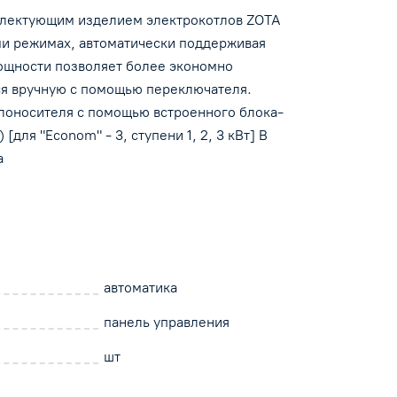
мплектующим изделием электрокотлов ZOTA
ми режимах, автоматически поддерживая
1
мощности позволяет более экономно
я вручную с помощью переключателя.
лоносителя с помощью встроенного блока-
ых,
для "Econom" - 3, ступени 1, 2, 3 кВт] В
ких
а
автоматика
панель управления
шт