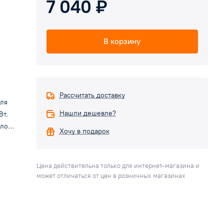
7 040 ₽
В корзину
Рассчитать доставку
ля
Нашли дешевле?
Вт.
лов
Хочу в подарок
ль
ски
Цена действительна только для интернет-магазина и
 от
может отличаться от цен в розничных магазинах
до