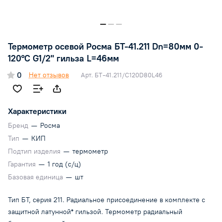
Термометр осевой Росма БТ-41.211 Dn=80мм 0-
120°C G1/2" гильза L=46мм
0
Нет отзывов
Арт.
БТ-41.211/C120D80L46
Характеристики
Бренд
—
Росма
Тип
—
КИП
Подтип изделия
—
термометр
Гарантия
—
1 год (с/ц)
Базовая единица
—
шт
Тип БТ, серия 211. Радиальное присоединение в комплекте с
защитной латунной* гильзой. Термометр радиальный