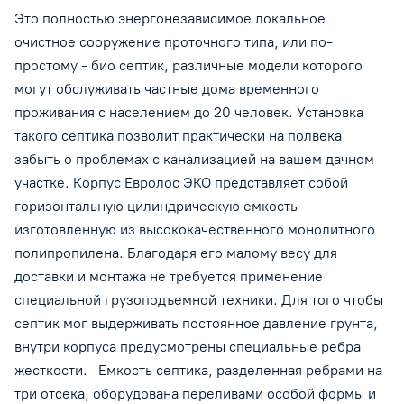
Это полностью энергонезависимое локальное
разрешенных, для отвода на дофильтрацию в грунт. Такая
очистное сооружение проточного типа, или по-
конструкция обеспечивает эффективную очистку стоков, а
результат соответствует установленным санитарно-
простому - био септик, различные модели которого
гигиеническим требованиям. Энергонезависимый септик с
могут обслуживать частные дома временного
простым устройством, подходит для песчаных грунтов с
проживания с населением до 20 человек. Установка
низким уровнем грунтовых вод.
такого септика позволит практически на полвека
забыть о проблемах с канализацией на вашем дачном
участке. Корпус Евролос ЭКО представляет собой
горизонтальную цилиндрическую емкость
изготовленную из высококачественного монолитного
полипропилена. Благодаря его малому весу для
доставки и монтажа не требуется применение
специальной грузоподъемной техники. Для того чтобы
септик мог выдерживать постоянное давление грунта,
внутри корпуса предусмотрены специальные ребра
жесткости. Емкость септика, разделенная ребрами на
три отсека, оборудована переливами особой формы и