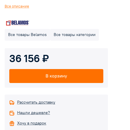
пробуренные скважины. Применяются для работы в системах
Все описание
автоматического водоснабжения дач, индивидуальных домов,
коттеджей и прочих строений, которые невозможно
подключить к центральной системе водоснабжения. Способен
подавать питьевую воду под высоким давлением из скважины
Все товары Belamos
Все товары категории
или узкой шахты.
36 156 ₽
В корзину
Рассчитать доставку
Нашли дешевле?
Хочу в подарок