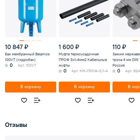
10 847 ₽
1 600 ₽
110 ₽
Бак мембранный Belamos
Муфта термоусадочная
Зажим нержаве
100VT (гидробак)
ПРОФ 3х1-4мм2 Кабельные
троса 4 мм DIN 
0
Арт.
100VT
муфты
Россия
0
0
Арт.
КМ-ПРОФ-3/1-4
Арт.
824
В корзину
В корзину
В кор
Отзывы