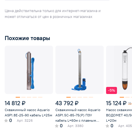
Цена действительна только для интернет-магазина и
может отличаться от цен в розничных магазинах
Похожие товары
-5%
14 812 ₽
43 792 ₽
15 124 ₽
15
Скважинный насос Aquario
Скважинный насос Aquario
Насос скважин
ASP1.8E-25-90 кабель L=25м
ASP1.5C-85-75(P) ПЗУ
ВОДОМЕТ 40/50
0
Арт.
3226
кабель L=60м с плавным
L=20м
0
0
пуском
Арт.
3380
Арт.
405