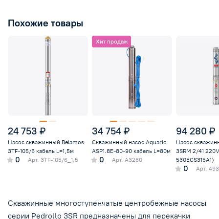
Похожие товары
Хит продаж
24 753 ₽
34 754 ₽
94 280 ₽
Насос скважинный Belamos
Скважинный насос Aquario
Насос скважинн
3TF-105/6 кабель L=1,5м
ASP1.8E-80-90 кабель L=80м
3SRM 2/41 220V
0
0
Арт.
3TF-105/6_1.5
Арт.
А3280
530ECS315A1)
0
Арт.
493
Скважинные многоступенчатые центробежные насосы
серии Pedrollo 3SR предназначены для перекачки