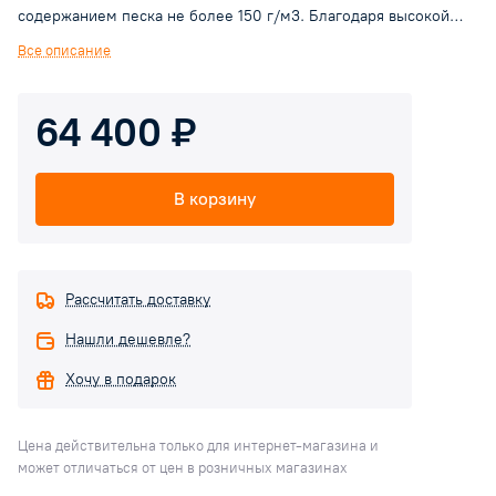
содержанием песка не более 150 г/м3. Благодаря высокой
эффективности и надёжности, насосы рекомендуются для
Все описание
применения в бытовом секторе, в сочетании с
гидроаккумуляторами они применяются для автоматического
64 400 ₽
водоснабжения, в промышленности и сельском хозяйстве.
В корзину
Рассчитать доставку
Нашли дешевле?
Хочу в подарок
Цена действительна только для интернет-магазина и
может отличаться от цен в розничных магазинах