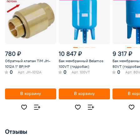
780 ₽
10 847 ₽
9 317 ₽
Обратный клапан TiM JH-
Бак мембранный Belamos
Бак мембранны
1012A 1" ВР/НР
100VT (гидробак)
80VT (гидробак
0
0
0
Арт.
JH-1012A
Арт.
100VT
Арт.
80
В корзину
В корзину
В кор
Отзывы