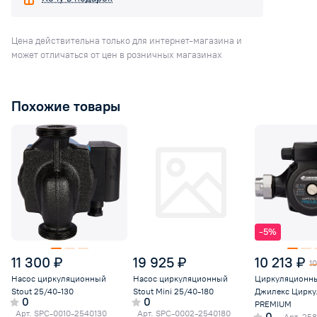
Цена действительна только для интернет-магазина и
может отличаться от цен в розничных магазинах
Похожие товары
-5%
11 300 ₽
19 925 ₽
10 213 ₽
10
Насос циркуляционный
Насос циркуляционный
Циркуляционны
Stout 25/40-130
Stout Mini 25/40-180
Джилекс Цирку
0
0
PREMIUM
Арт.
SPC-0010-2540130
Арт.
SPC-0002-2540180
0
Арт.
258