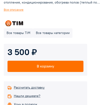
отопления, кондиционирования, обогрева полов (теплый пол).
Циркуляционные насосы работают практически бесшумно
Все описание
(уровень шума 40 дБ(А)), имеют низкое энергопотребление и
небольшие габариты.
Все товары TiM
Все товары категории
3 500 ₽
В корзину
Рассчитать доставку
Нашли дешевле?
Хочу в подарок